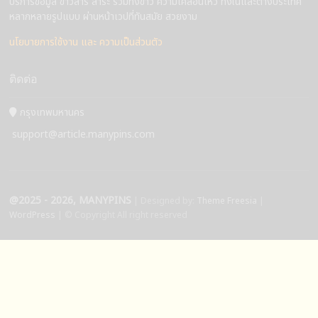
บริการข้อมูล ข่าวสาร สาระ รวมทั้งข่าว ความเคลื่อนไหว ทั้งในและต่างประเทศ
หลากหลายรูปแบบ ผ่านหน้าเวปที่ทันสมัย สวยงาม
นโยบายการใช้งาน และ ความเป็นส่วนตัว
ติดต่อ
กรุงเทพมหานคร
support@article.manypins.com
@2025 - 2026, MANYPINS
| Designed by:
Theme Freesia
|
WordPress
| © Copyright All right reserved