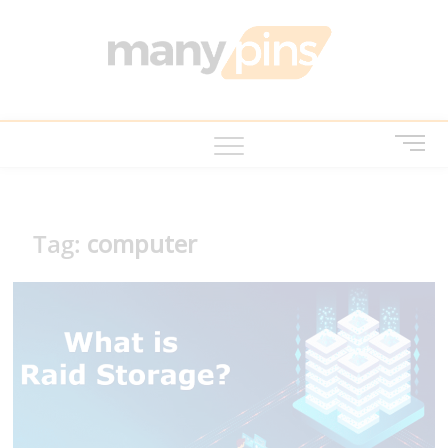
Skip
to
MANY
บทความ สาระ
content
น่ารู้ ไอที บ้าน
และสวน สัตว์
เลี้ยง
M
e
n
u
B
Tag:
computer
u
t
t
o
n