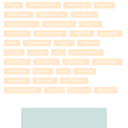
Plugin
Provident Fund
technology
Theme
Web Design
Web Develop
wordpress
กองทุนเงินทดแทน
การดูแลผิวพรรณ
การทำงาน
การปกครอง
การออกแบบครัว
การเดินทาง
ดูแลสุขภาพ
ต้นไม้
ทะเลเมืองไทย
ทาสแมว
ท่องเที่ยว
น้องหมา
น้องแมว
บ้าน
บ้าน knockdown
บ้านสำเร็จรูป
บ้านและสวน
ประกันสังคม
พระมหากษัตริย์
พืชกินแมลง
ระบบปิด
สวน
สัตว์เลี้ยง
สาวออฟฟิศ
สิ่งที่ควรทำ
สิ่งที่ไม่ควรทำ
หม้อข้าวหม้อแกงลิง
ห้องครัว
อาหารแมว
เวียนเทียน