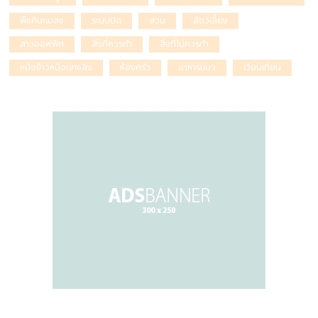
พืชกินแมลง
ระบบปิด
สวน
สัตว์เลี้ยง
สาวออฟฟิศ
สิ่งที่ควรทำ
สิ่งที่ไม่ควรทำ
หม้อข้าวหม้อแกงลิง
ห้องครัว
อาหารแมว
เวียนเทียน