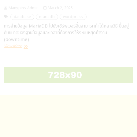
Manypins Admin
March 2, 2025
database
mariadb
wordpress
การย้ายข้อมูล MariaDB ไปยังเซิร์ฟเวอร์อื่นสามารถทำได้หลายวิธี ขึ้นอยู่
กับขนาดของฐานข้อมูลและเวลาที่ต้องการให้ระบบหยุดทำงาน
(downtime)
การ
View More
ย้าย
ข้อมูล
MariaDB
ไป
ยัง
Server
อื่น
ๆ