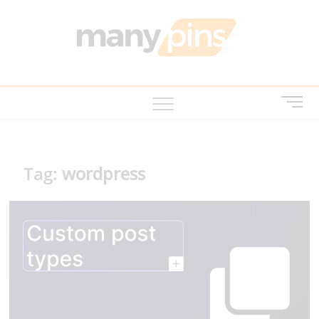
Skip
to
MANY
บทความ สาระ
content
น่ารู้ ไอที บ้าน
และสวน สัตว์
เลี้ยง
M
e
n
u
B
Tag:
wordpress
u
t
t
o
n