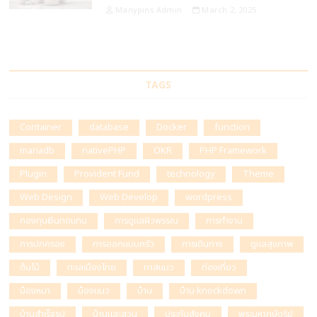
Manypins Admin
March 2, 2025
TAGS
Container
database
Docker
function
mariadb
nativePHP
OKR
PHP Framework
Plugin
Provident Fund
technology
Theme
Web Design
Web Develop
wordpress
กองทุนเงินทดแทน
การดูแลผิวพรรณ
การทำงาน
การปกครอง
การออกแบบครัว
การเดินทาง
ดูแลสุขภาพ
ต้นไม้
ทะเลเมืองไทย
ทาสแมว
ท่องเที่ยว
น้องหมา
น้องแมว
บ้าน
บ้าน knockdown
บ้านสำเร็จรูป
บ้านและสวน
ประกันสังคม
พระมหากษัตริย์