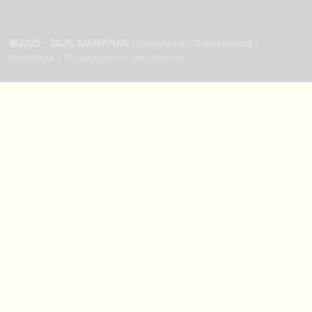
@2025 - 2026, MANYPINS
| Designed by:
Theme Freesia
|
WordPress
| © Copyright All right reserved