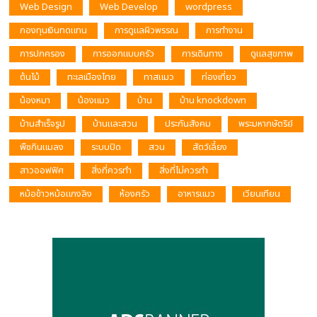
Web Design
Web Develop
wordpress
กองทุนเงินทดแทน
การดูแลผิวพรรณ
การทำงาน
การปกครอง
การออกแบบครัว
การเดินทาง
ดูแลสุขภาพ
ต้นไม้
ทะเลเมืองไทย
ทาสแมว
ท่องเที่ยว
น้องหมา
น้องแมว
บ้าน
บ้าน knockdown
บ้านสำเร็จรูป
บ้านและสวน
ประกันสังคม
พระมหากษัตริย์
พืชกินแมลง
ระบบปิด
สวน
สัตว์เลี้ยง
สาวออฟฟิศ
สิ่งที่ควรทำ
สิ่งที่ไม่ควรทำ
หม้อข้าวหม้อแกงลิง
ห้องครัว
อาหารแมว
เวียนเทียน