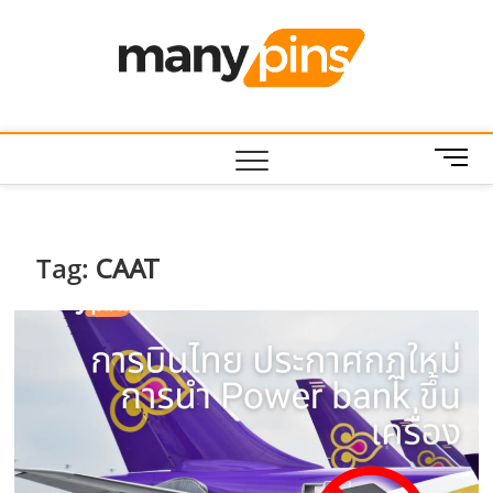
Skip
to
MANY
บทความ สาระ
content
น่ารู้ ไอที บ้าน
และสวน สัตว์
เลี้ยง
M
e
n
u
B
Tag:
CAAT
u
t
t
o
n