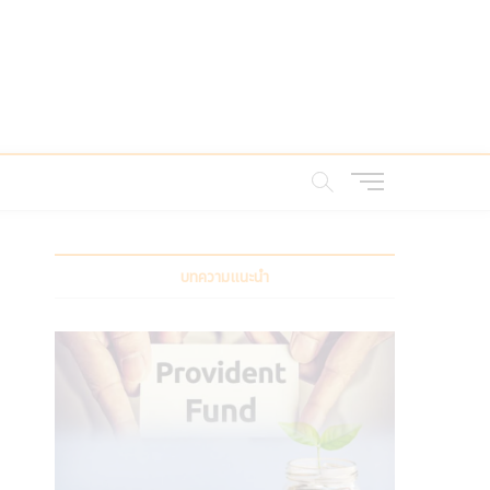
M
e
n
u
B
บทความแนะนำ
u
t
t
o
n