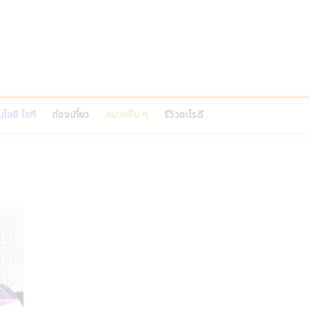
PINS
อที บ้านและสวน สัตว์เลี้ยง
โลยี ไอที
ท่องเที่ยว
หมวดอื่น ๆ
รีวิวอะไรดี