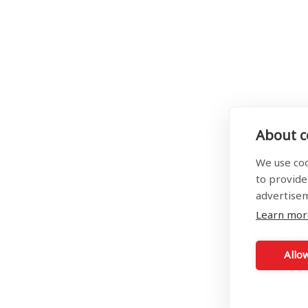
About co
We use coo
to provide
advertise
Learn mor
Allow