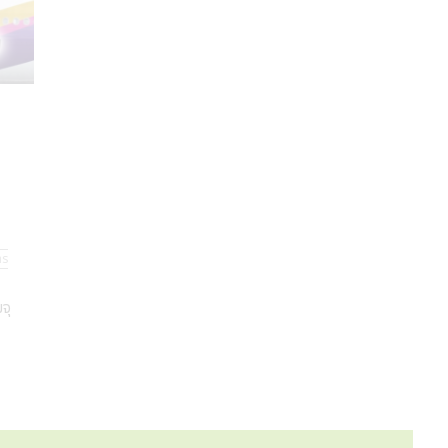
าร
จุ