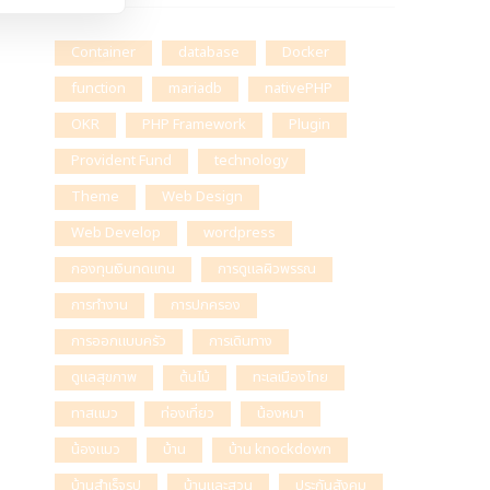
Container
database
Docker
function
mariadb
nativePHP
OKR
PHP Framework
Plugin
Provident Fund
technology
Theme
Web Design
Web Develop
wordpress
กองทุนเงินทดแทน
การดูแลผิวพรรณ
การทำงาน
การปกครอง
การออกแบบครัว
การเดินทาง
ดูแลสุขภาพ
ต้นไม้
ทะเลเมืองไทย
ทาสแมว
ท่องเที่ยว
น้องหมา
น้องแมว
บ้าน
บ้าน knockdown
บ้านสำเร็จรูป
บ้านและสวน
ประกันสังคม