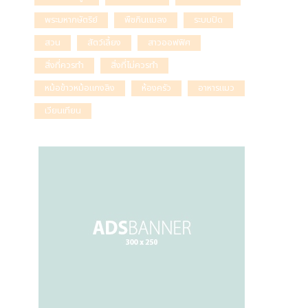
พระมหากษัตริย์
พืชกินแมลง
ระบบปิด
สวน
สัตว์เลี้ยง
สาวออฟฟิศ
สิ่งที่ควรทำ
สิ่งที่ไม่ควรทำ
หม้อข้าวหม้อแกงลิง
ห้องครัว
อาหารแมว
เวียนเทียน