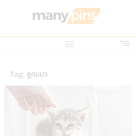
Skip
to
MANY
บทความ สาระ
content
น่ารู้ ไอที บ้าน
และสวน สัตว์
เลี้ยง
M
e
n
u
B
Tag:
ลูกแมว
u
t
t
o
n