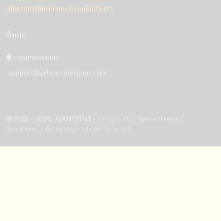
นโยบายการใช้งาน และ ความเป็นส่วนตัว
ติดต่อ
กรุงเทพมหานคร
support@article.manypins.com
@2025 - 2026, MANYPINS
| Designed by:
Theme Freesia
|
WordPress
| © Copyright All right reserved