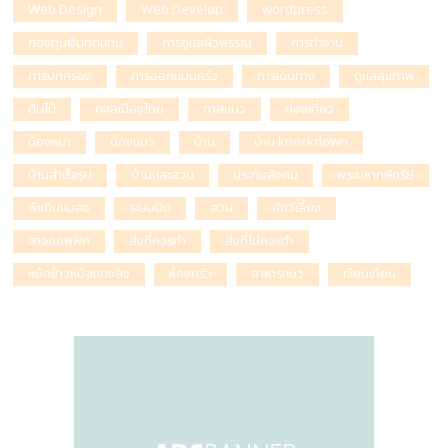
Web Design
Web Develop
wordpress
กองทุนเงินทดแทน
การดูแลผิวพรรณ
การทำงาน
การปกครอง
การออกแบบครัว
การเดินทาง
ดูแลสุขภาพ
ต้นไม้
ทะเลเมืองไทย
ทาสแมว
ท่องเที่ยว
น้องหมา
น้องแมว
บ้าน
บ้าน knockdown
บ้านสำเร็จรูป
บ้านและสวน
ประกันสังคม
พระมหากษัตริย์
พืชกินแมลง
ระบบปิด
สวน
สัตว์เลี้ยง
สาวออฟฟิศ
สิ่งที่ควรทำ
สิ่งที่ไม่ควรทำ
หม้อข้าวหม้อแกงลิง
ห้องครัว
อาหารแมว
เวียนเทียน