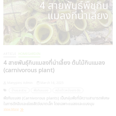
เลี้ยง
ง่าย
แม้
ใน
ประเทศไทย
ARTICLE
HOMEGARDEN
4 สายพันธุ์กินแมลงที่น่าเลี้ยง ต้นไม้กินแมลง
(carnivorous plant)
Manypins Admin
March 16, 2025
บ้านและสวน
พืชกินแมลง
หม้อข้าวหม้อแกงลิง
พืชกินแมลง (Carnivorous plants) เป็นกลุ่มพืชที่มีความสามารถพิเศษ
ในการดักจับและย่อยสัตว์ขนาดเล็ก โดยเฉพาะแมลงและแมงมุม
4
View More
สาย