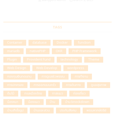
Manypins Admin
March 2, 2025
TAGS
Container
database
Docker
function
mariadb
nativePHP
OKR
PHP Framework
Plugin
Provident Fund
technology
Theme
Web Design
Web Develop
wordpress
กองทุนเงินทดแทน
การดูแลผิวพรรณ
การทำงาน
การปกครอง
การออกแบบครัว
การเดินทาง
ดูแลสุขภาพ
ต้นไม้
ทะเลเมืองไทย
ทาสแมว
ท่องเที่ยว
น้องหมา
น้องแมว
บ้าน
บ้าน knockdown
บ้านสำเร็จรูป
บ้านและสวน
ประกันสังคม
พระมหากษัตริย์