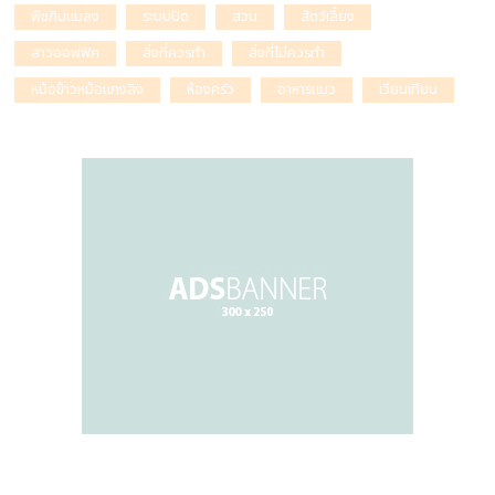
พืชกินแมลง
ระบบปิด
สวน
สัตว์เลี้ยง
สาวออฟฟิศ
สิ่งที่ควรทำ
สิ่งที่ไม่ควรทำ
หม้อข้าวหม้อแกงลิง
ห้องครัว
อาหารแมว
เวียนเทียน