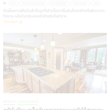
บ้าน
บ้าน knockdown
บ้านสำเร็จรูป
บ้านและสวน
สวน
บ้านน็อคดาวน์คือบ้านสำเร็จรูปที่สร้างขึ้นจากชิ้นส่วนโครงสร้างที่ผลิตมาจาก
โรงงาน แล้วนำมาประกอบเข้าด้วยกันที่หน้างาน
บ้าน
View More
knockdown
แนวคิด
ไอ
เดีย
ข้อดี
ข้อ
เสีย
สำหรับ
คน
ที่
คิด
จะ
สร้าง
ARTICLE
HOMEGARDEN