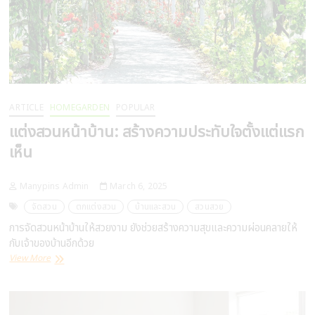
ผล
ต่อ
สุขภาพ
และ
มี
วิธี
ป้องกัน
อย่างไร
ARTICLE
HOMEGARDEN
POPULAR
แต่งสวนหน้าบ้าน: สร้างความประทับใจตั้งแต่แรก
เห็น
Manypins Admin
March 6, 2025
จัดสวน
ตกแต่งสวน
บ้านและสวน
สวนสวย
การจัดสวนหน้าบ้านให้สวยงาม ยังช่วยสร้างความสุขและความผ่อนคลายให้
กับเจ้าของบ้านอีกด้วย
แต่ง
View More
สวน
หน้า
บ้าน:
สร้าง