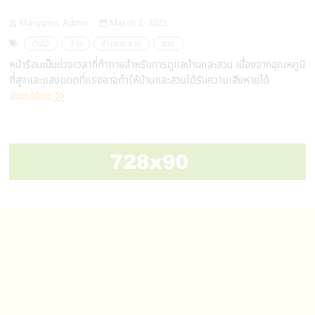
Manypins Admin
March 2, 2025
ต้นไม้
บ้าน
บ้านและสวน
สวน
หน้าร้อนเป็นช่วงเวลาที่ท้าทายสำหรับการดูแลบ้านและสวน เนื่องจากอุณหภูมิ
ที่สูงและแสงแดดที่แรงอาจทำให้บ้านและสวนได้รับความเสียหายได้
เคล็ด
View More
ลับ
ใน
การ
ดูแล
บ้าน
และ
สวน
ใน
ช่วง
หน้า
ร้อน