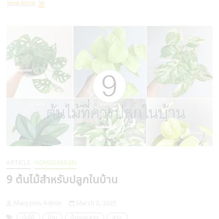
แนะนำ
View More
ไอ
เดีย
ตกแต่ง
บ้าน
ให้
ดู
โล่ง
โปร่ง
สบาย
ARTICLE
HOMEGARDEN
9 ต้นไม้สำหรับปลูกในบ้าน
Manypins Admin
March 3, 2025
ต้นไม้
บ้าน
บ้านและสวน
สวน