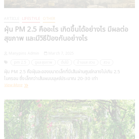
ARTICLE
LIFESTYLE
OTHER
ฝุ่น PM 2.5 คืออะไร เกิดขึ้นได้อย่างไร มีผลต่อ
สุขภาพ และมีวิธีป้องกันอย่างไร
Manypins Admin
March 7, 2025
pm 2.5
ดูแลสุขภาพ
ต้นไม้
บ้านและสวน
สวน
ฝุ่น PM 2.5 คือฝุ่นละอองขนาดเล็กที่มีเส้นผ่านศูนย์กลางไม่เกิน 2.5
ไมครอน ซึ่งเล็กกว่าเส้นผมมนุษย์ประมาณ 20-30 เท่า
ฝุ่น
View More
PM
2.5
คือ
อะไร
เกิด
ขึ้น
ได้
อย่างไร
มี