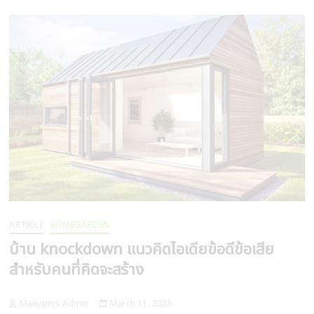
พันธุ์
กิน
แมลง
ที่
น่า
เลี้ยง
ต้นไม้
กิน
แมลง
(carnivorous
plant)
ARTICLE
HOMEGARDEN
บ้าน knockdown แนวคิดไอเดียข้อดีข้อเสีย
สำหรับคนที่คิดจะสร้าง
Manypins Admin
March 11, 2025