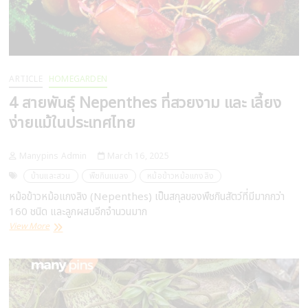
ARTICLE
HOMEGARDEN
4 สายพันธุ์ Nepenthes ที่สวยงาม และ เลี้ยง
ง่ายแม้ในประเทศไทย
Manypins Admin
March 16, 2025
บ้านและสวน
พืชกินแมลง
หม้อข้าวหม้อแกงลิง
หม้อข้าวหม้อแกงลิง (Nepenthes) เป็นสกุลของพืชกินสัตว์ที่มีมากกว่า
160 ชนิด และลูกผสมอีกจำนวนมาก
4
View More
สาย
พันธุ์
Nepenthes
ที่
สวยงาม
และ