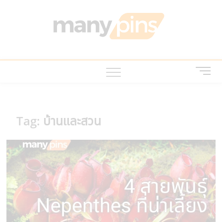
Skip
to
MANY
บทความ สาระ
content
น่ารู้ ไอที บ้าน
และสวน สัตว์
เลี้ยง
M
e
n
u
B
Tag:
บ้านและสวน
u
t
t
o
n