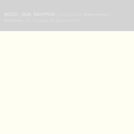
@2025 - 2026, MANYPINS
| Designed by:
Theme Freesia
|
WordPress
| © Copyright All right reserved