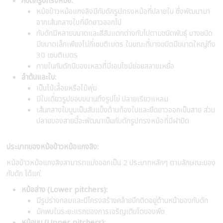
กับดักรูปทรงหม้อ:
หม้อข้าวหม้อแกงลิงมีกับดักรูปทรงหม้อที่ปลายใบ ซึ่งพัฒนามา
จากเส้นกลางใบที่ยืดยาวออกไป
กับดักมีหลายขนาดและสีสันแตกต่างกันไปตามชนิดพันธุ์ บางชนิด
มีขนาดเล็กเพียงไม่กี่เซนติเมตร ในขณะที่บางชนิดมีขนาดใหญ่ถึง
30 เซนติเมตร
ภายในกับดักมีของเหลวที่มีเอนไซม์ย่อยสลายเหยื่อ
ลำต้นและใบ:
เป็นไม้เลื้อยหรือไม้พุ่ม
มีใบเดี่ยวรูปขอบขนานถึงรูปไข่ ปลายเรียวแหลม
เส้นกลางใบนูนเป็นสันแข็งด้านท้องใบและยืดยาวออกเป็นสาย ส่วน
ปลายของสายนี้จะพัฒนาเป็นกับดักรูปทรงหม้อที่มีฝาปิด
ประเภทของหม้อข้าวหม้อแกงลิง:
หม้อข้าวหม้อแกงลิงสามารถแบ่งออกเป็น 2 ประเภทหลักๆ ตามลักษณะของ
กับดัก ได้แก่:
หม้อล่าง (Lower pitchers):
มีรูปร่างกลมและมีโครงสร้างคล้ายปีกติดอยู่ด้านหน้าของกับดัก
มักพบในระยะแรกของการเจริญเติบโตของพืช
หม้อบน (Upper pitchers):