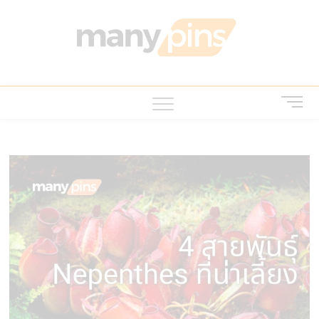
Skip
to
MANY
บทความ สาระ
content
น่ารู้ ไอที บ้าน
และสวน สัตว์
เลี้ยง
M
e
n
u
B
u
t
t
o
n