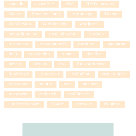
mariadb
nativePHP
OKR
PHP Framework
Plugin
Provident Fund
technology
Theme
Web Design
Web Develop
wordpress
กองทุนเงินทดแทน
การดูแลผิวพรรณ
การทำงาน
การปกครอง
การออกแบบครัว
การเดินทาง
ดูแลสุขภาพ
ต้นไม้
ทะเลเมืองไทย
ทาสแมว
ท่องเที่ยว
น้องหมา
น้องแมว
บ้าน
บ้าน knockdown
บ้านสำเร็จรูป
บ้านและสวน
ประกันสังคม
พระมหากษัตริย์
พืชกินแมลง
ระบบปิด
สวน
สัตว์เลี้ยง
สาวออฟฟิศ
สิ่งที่ควรทำ
สิ่งที่ไม่ควรทำ
หม้อข้าวหม้อแกงลิง
ห้องครัว
อาหารแมว
เวียนเทียน