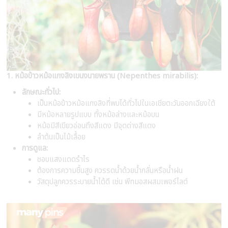
1. หม้อข้าวหม้อแกงลิงเขนงนายพราน (Nepenthes mirabilis):
ลักษณะทั่วไป:
เป็นหม้อข้าวหม้อแกงลิงที่พบได้ทั่วไปในเอเชียตะวันออกเฉียงใต้
มีหม้อหลายรูปแบบ ทั้งหม้อล่างและหม้อบน
หม้อมีสีเขียวอ่อนถึงสีแดง มีจุดด่างสีแดง
ลำต้นเป็นไม้เลื้อย
การดูแล:
ชอบแสงแดดรำไร
ต้องการความชื้นสูง ควรรดน้ำด้วยน้ำกลั่นหรือน้ำฝน
วัสดุปลูกควรระบายน้ำได้ดี เช่น พีทมอสผสมเพอร์ไลต์