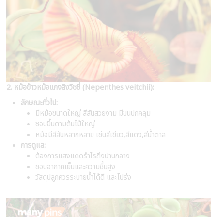
2. หม้อข้าวหม้อแกงลิงวิชชี่ (Nepenthes veitchii):
ลักษณะทั่วไป:
มีหม้อขนาดใหญ่ สีสันสวยงาม มีขนปกคลุม
ชอบขึ้นตามต้นไม้ใหญ่
หม้อมีสีสันหลากหลาย เช่นสีเขียว,สีแดง,สีน้ำตาล
การดูแล:
ต้องการแสงแดดรำไรถึงปานกลาง
ชอบอากาศเย็นและความชื้นสูง
วัสดุปลูกควรระบายน้ำได้ดี และโปร่ง