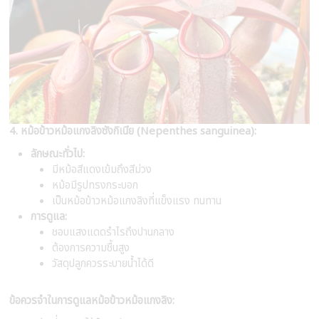
4. หม้อข้าวหม้อแกงลิงซังกิเนีย (Nepenthes sanguinea):
ลักษณะทั่วไป:
มีหม้อสีแดงเข้มถึงสีม่วง
หม้อมีรูปทรงกระบอก
เป็นหม้อข้าวหม้อแกงลิงที่แข็งแรง ทนทาน
การดูแล:
ชอบแสงแดดรำไรถึงปานกลาง
ต้องการความชื้นสูง
วัสดุปลูกควรระบายน้ำได้ดี
ข้อควรจำในการดูแลหม้อข้าวหม้อแกงลิง: