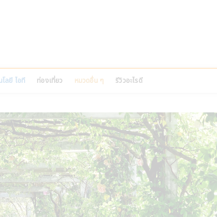
PINS
อที บ้านและสวน สัตว์เลี้ยง
โลยี ไอที
ท่องเที่ยว
หมวดอื่น ๆ
รีวิวอะไรดี