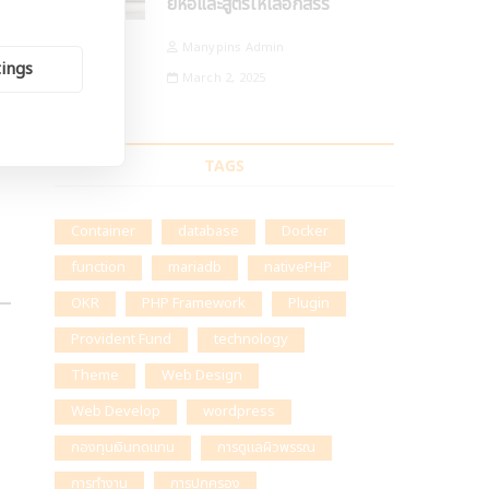
ยี่ห้อและสูตรให้เลือกสรร
Manypins Admin
tings
March 2, 2025
TAGS
Container
database
Docker
function
mariadb
nativePHP
OKR
PHP Framework
Plugin
Provident Fund
technology
Theme
Web Design
Web Develop
wordpress
กองทุนเงินทดแทน
การดูแลผิวพรรณ
การทำงาน
การปกครอง