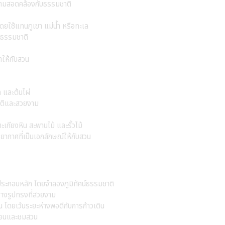
วามสอดคล้องกับธรรมชาติ
ดยใช้แทนภูเขา แม่น้ำ หรือทะเล
นธรรมชาติ
วาให้กับสวน
้ล และต้นไผ่
ชาติและสวยงาม
ะเกียงหิน สะพานไม้ และรั้วไม้
ยากาศที่เป็นเอกลักษณ์ให้กับสวน
ประกอบหลัก โดยจำลองภูมิทัศน์ธรรมชาติ
สร้างรูปทรงที่สวยงาม
น โดยเว้นระยะห่างพอดีกับการก้าวเดิน
กผ่อนและชมสวน