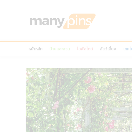
Skip
to
MANY
content
บทความ สาระน่ารู้ ไ
หน้าหลัก
บ้านและสวน
ไลฟ์สไตล์
สัตว์เลี้ยง
เทคโน