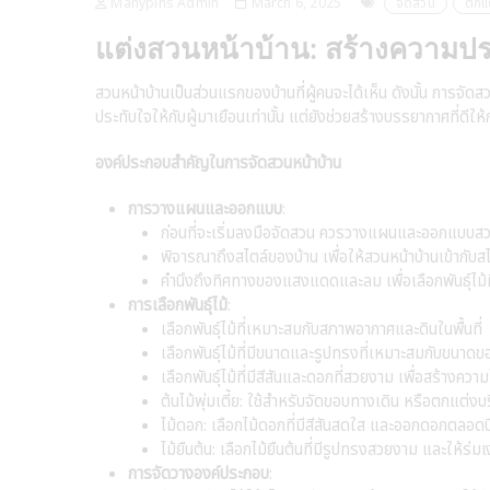
Manypins Admin
March 6, 2025
จัดสวน
ตกแ
แต่งสวนหน้าบ้าน: สร้างความประ
สวนหน้าบ้านเป็นส่วนแรกของบ้านที่ผู้คนจะได้เห็น ดังนั้น การจั
ประทับใจให้กับผู้มาเยือนเท่านั้น แต่ยังช่วยสร้างบรรยากาศที่ดีใ
องค์ประกอบสำคัญในการจัดสวนหน้าบ้าน
การวางแผนและออกแบบ
:
ก่อนที่จะเริ่มลงมือจัดสวน ควรวางแผนและออกแบบสวน
พิจารณาถึงสไตล์ของบ้าน เพื่อให้สวนหน้าบ้านเข้ากับ
คำนึงถึงทิศทางของแสงแดดและลม เพื่อเลือกพันธุ์ไม้
การเลือกพันธุ์ไม้
:
เลือกพันธุ์ไม้ที่เหมาะสมกับสภาพอากาศและดินในพื้นที่
เลือกพันธุ์ไม้ที่มีขนาดและรูปทรงที่เหมาะสมกับขนาด
เลือกพันธุ์ไม้ที่มีสีสันและดอกที่สวยงาม เพื่อสร้างคว
ต้นไม้พุ่มเตี้ย: ใช้สำหรับจัดขอบทางเดิน หรือตกแต่งบ
ไม้ดอก: เลือกไม้ดอกที่มีสีสันสดใส และออกดอกตลอดป
ไม้ยืนต้น: เลือกไม้ยืนต้นที่มีรูปทรงสวยงาม และให้ร่มเ
การจัดวางองค์ประกอบ
: