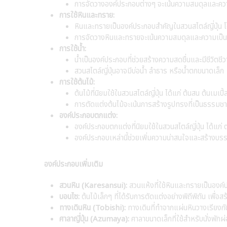
การจัดวางองค์ประกอบต่างๆ จะเน้นความสมดุลและค
การใช้หินและทราย:
หินและทรายเป็นองค์ประกอบสำคัญในสวนสไตล์ญี่ปุ่น โ
การจัดวางหินและทรายจะเน้นความสมดุลและความเป็
การใช้น้ำ:
น้ำเป็นองค์ประกอบที่ช่วยสร้างความสดชื่นและมีชีวิตชี
สวนสไตล์ญี่ปุ่นอาจมีบ่อน้ำ ลำธาร หรือน้ำตกขนาดเล็ก
การใช้ต้นไม้:
ต้นไม้ที่นิยมใช้ในสวนสไตล์ญี่ปุ่น ได้แก่ ต้นสน ต้นเมเปิ
การตัดแต่งต้นไม้จะเน้นการสร้างรูปทรงที่เป็นธรรม
องค์ประกอบตกแต่ง:
องค์ประกอบตกแต่งที่นิยมใช้ในสวนสไตล์ญี่ปุ่น ได้แก่ ต
องค์ประกอบเหล่านี้ช่วยเพิ่มความน่าสนใจและสร้างบรร
องค์ประกอบเพิ่มเติม
สวนหิน (Karesansui):
สวนแห้งที่ใช้หินและทรายเป็นองค์
บอนไซ:
ต้นไม้เล็กๆ ที่ได้รับการตัดแต่งอย่างพิถีพิถัน เพื่อ
ทางเดินหิน (Tobishi):
ทางเดินที่ทำจากแผ่นหินวางเรียงกั
ศาลาญี่ปุ่น (Azumaya):
ศาลาขนาดเล็กที่ใช้สำหรับนั่งพั