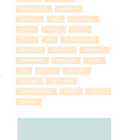
การออกแบบครัว
การเดินทาง
ดูแลสุขภาพ
ต้นไม้
ทะเลเมืองไทย
ทาสแมว
ท่องเที่ยว
น้องหมา
น้องแมว
บ้าน
บ้าน knockdown
บ้านสำเร็จรูป
บ้านและสวน
ประกันสังคม
พระมหากษัตริย์
พืชกินแมลง
ระบบปิด
สวน
สัตว์เลี้ยง
สาวออฟฟิศ
ด
สิ่งที่ควรทำ
สิ่งที่ไม่ควรทำ
หม้อข้าวหม้อแกงลิง
ห้องครัว
อาหารแมว
เวียนเทียน