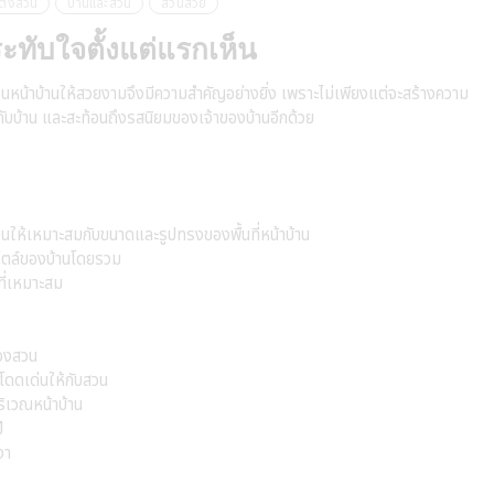
ต่งสวน
บ้านและสวน
สวนสวย
ทับใจตั้งแต่แรกเห็น
ดสวนหน้าบ้านให้สวยงามจึงมีความสำคัญอย่างยิ่ง เพราะไม่เพียงแต่จะสร้างความ
ห้กับบ้าน และสะท้อนถึงรสนิยมของเจ้าของบ้านอีกด้วย
ให้เหมาะสมกับขนาดและรูปทรงของพื้นที่หน้าบ้าน
สไตล์ของบ้านโดยรวม
ที่เหมาะสม
ของสวน
ามโดดเด่นให้กับสวน
ริเวณหน้าบ้าน
ี
งา