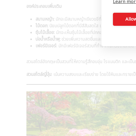
Learn mor
องค์ประกอบเพิ่มเติม
Allow
สนามหญ้า:
มักจะมีสนามหญ้าเขียวขจีที่ได้รับการดูแลอย่างด
ไม้ดอก:
นิยมปลูกไม้ดอกที่มีสีสันสดใส เช่น กุหลาบ ลาเวนเด
ซุ้มไม้เลื้อย:
มักจะเห็นซุ้มไม้เลื้อยที่ปกคลุมด้วยดอกไม้สวยงาม
บ่อน้ำหรือน้ำพุ:
ช่วยเพิ่มความสดชื่นและเสียงที่ผ่อนคลายให้
เฟอร์นิเจอร์:
มักมีเฟอร์นิเจอร์สวนที่ทำจากไม้หรือเหล็กดัด
สวนสไตล์อังกฤษเป็นสวนที่ให้ความรู้สึกอบอุ่น โรแมนติก และเป็น
สวนสไตล์ญี่ปุ่น
: เน้นความสงบและเรียบง่าย โดยใช้หินและทรายเป