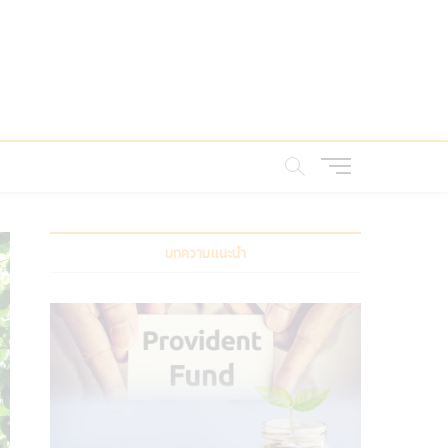
M
e
n
u
B
บทความแนะนำ
u
t
t
o
n