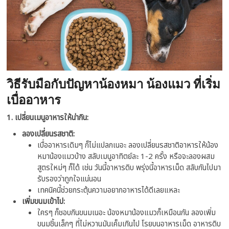
วิธีรับมือกับปัญหาน้องหมา น้องแมว ที่เริ่ม
เบื่ออาหาร
1. เปลี่ยนเมนูอาหารให้น่ากิน:
ลองเปลี่ยนรสชาติ:
เบื่ออาหารเดิมๆ ก็ไม่แปลกเนอะ ลองเปลี่ยนรสชาติอาหารให้น้อง
หมาน้องแมวบ้าง สลับเมนูอาทิตย์ละ 1-2 ครั้ง หรือจะลองผสม
สูตรใหม่ๆ ก็ได้ เช่น วันนี้อาหารดิบ พรุ่งนี้อาหารเม็ด สลับกันไปมา
รับรองว่าถูกใจแน่นอน
เทคนิคนี้ช่วยกระตุ้นความอยากอาหารได้ดีเลยแหละ
เพิ่มขนมเข้าไป:
ใครๆ ก็ชอบกินขนมเนอะ น้องหมาน้องแมวก็เหมือนกัน ลองเพิ่ม
ขนมชิ้นเล็กๆ ที่ไม่หวานมันเค็มเกินไป โรยบนอาหารเม็ด อาหารดิบ