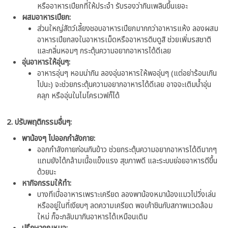
หรืออาหารเปียกที่ให้ประจำ รับรองว่ากินเพลินขึ้นเยอะ
ผสมอาหารเปียก:
ส่วนใหญ่สัตว์เลี้ยงชอบอาหารเปียกมากกว่าอาหารแห้ง ลองผสม
อาหารเปียกลงในอาหารเม็ดหรืออาหารดิบดูสิ ช่วยเพิ่มรสชาติ
และกลิ่นหอมๆ กระตุ้นความอยากอาหารได้ดีเลย
อุ่นอาหารให้อุ่นๆ:
อาหารอุ่นๆ หอมน่ากิน ลองอุ่นอาหารให้พออุ่นๆ (แต่อย่าร้อนเกิน
ไปนะ) จะช่วยกระตุ้นความอยากอาหารได้ดีเลย อาจจะเติมน้ำอุ่น
คลุก หรืออุ่นในไมโครเวฟก็ได้
2. ปรับพฤติกรรมอื่นๆ:
พาน้องๆ ไปออกกำลังกาย:
ออกกำลังกายก่อนกินข้าว ช่วยกระตุ้นความอยากอาหารได้ดีมากๆ
แถมยังได้กล้ามเนื้อแข็งแรง สุขภาพดี และระบบย่อยอาหารดีขึ้น
ด้วยนะ
หากิจกรรมให้ทำ:
บางทีเบื่ออาหารเพราะเครียด ลองพาน้องหมาน้องแมวไปวิ่งเล่น
หรืออยู่ในที่เงียบๆ ลดความเครียด พอเค้าชินกับสภาพแวดล้อม
ใหม่ ก็จะกลับมากินอาหารได้เหมือนเดิม