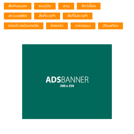
พืชกินแมลง
ระบบปิด
สวน
สัตว์เลี้ยง
สาวออฟฟิศ
สิ่งที่ควรทำ
สิ่งที่ไม่ควรทำ
หม้อข้าวหม้อแกงลิง
ห้องครัว
อาหารแมว
เวียนเทียน