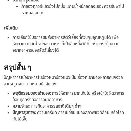
ปรึกษาคุณหมอ:
ถ้าลองทุกวิธีแล้วยังไม่ดีขึ้น แถมน้ำหนักลดลงเยอะ ควรรีบพาไป
หาหมอเลยนะ
เพิ่มเติม:
การเลือกใช้บริการขนส่งอาหารสัตว์เลี้ยงที่ควบคุมอุณหภูมิได้ เพื่อ
รักษาความสดใหม่ของอาหาร ก็เป็นอีกหนึ่งวิธีที่จะช่วยกระตุ้นความ
อยากอาหารของสัตว์เลี้ยงได้
สรุปสั้น ๆ
ปัญหาการเบื่ออาหารในน้องหมาน้องแมวเป็นเรื่องที่เจ้าของหลายคนกังวล
สาเหตุอาจมาจากหลายปัจจัย เช่น:
พฤติกรรมของเจ้าของ:
การให้อาหารมากเกินไป หรือเข้าใจผิดว่าการ
อ้อนทุกครั้งคือการอยากอาหาร
ความจำเจ:
การกินอาหารรสชาติเดิมๆ ซ้ำๆ
ปัญหาสุขภาพ:
ความเครียด การเปลี่ยนแปลงสภาพแวดล้อม หรือโรค
ภัยไข้เจ็บ