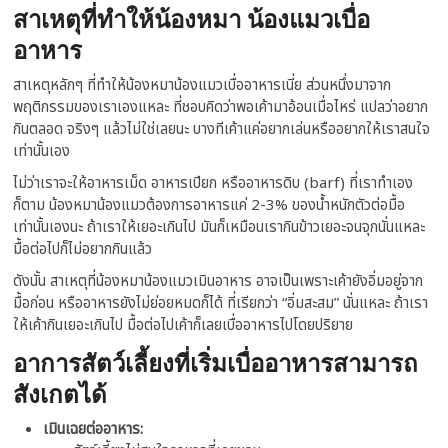
สาเหตุที่ทำให้น้องหมา น้องแมวเบื่อ
อาหาร
สาเหตุหลักๆ ที่ทำให้น้องหมาน้องแมวเบื่ออาหารเนี่ย ส่วนหนึ่งมาจาก
พฤติกรรมของเราเองแหละ ที่ชอบคิดว่าพอเค้ามาอ้อนเมื่อไหร่ แปลว่าอยาก
กินตลอด จริงๆ แล้วไม่ใช่เลยนะ บางทีเค้าแค่อยากเล่นหรืออยากให้เราสนใจ
เท่านั้นเอง
ไม่ว่าเราจะให้อาหารเม็ด อาหารเปียก หรืออาหารดิบ (barf) ที่เราทำเอง
ก็ตาม น้องหมาน้องแมวต้องการอาหารแค่ 2-3% ของน้ำหนักตัวต่อมื้อ
เท่านั้นเองนะ ถ้าเราให้เยอะเกินไป มันก็เหมือนเรากินข้าวเยอะจนจุกนั่นแหละ
มื้อต่อไปก็ไม่อยากกินแล้ว
ดังนั้น สาเหตุที่น้องหมาน้องแมวเมินอาหาร อาจเป็นเพราะเค้ายังอิ่มอยู่จาก
มื้อก่อน หรืออาหารยังไม่ย่อยหมดก็ได้ ที่เรียกว่า “อิ่มสะสม” นั่นแหละ ถ้าเรา
ให้เค้ากินเยอะเกินไป มื้อต่อไปเค้าก็เลยเบื่ออาหารไปโดยปริยาย
อาการสัตว์เลี้ยงที่เริ่มเบื่ออาหารสามารถ
สังเกตได้
เมินเฉยต่ออาหาร: