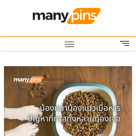
Skip
to
MANY
บทความ สาระ
content
น่ารู้ ไอที บ้าน
และสวน สัตว์
เลี้ยง
M
e
n
u
B
u
t
t
o
n