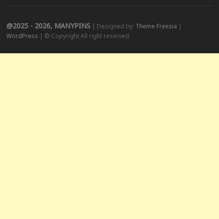
@2025 - 2026, MANYPINS
| Designed by:
Theme Freesia
|
WordPress
| © Copyright All right reserved