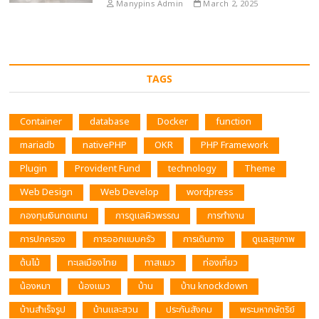
Manypins Admin
March 2, 2025
TAGS
Container
database
Docker
function
mariadb
nativePHP
OKR
PHP Framework
Plugin
Provident Fund
technology
Theme
Web Design
Web Develop
wordpress
กองทุนเงินทดแทน
การดูแลผิวพรรณ
การทำงาน
การปกครอง
การออกแบบครัว
การเดินทาง
ดูแลสุขภาพ
ต้นไม้
ทะเลเมืองไทย
ทาสแมว
ท่องเที่ยว
น้องหมา
น้องแมว
บ้าน
บ้าน knockdown
บ้านสำเร็จรูป
บ้านและสวน
ประกันสังคม
พระมหากษัตริย์