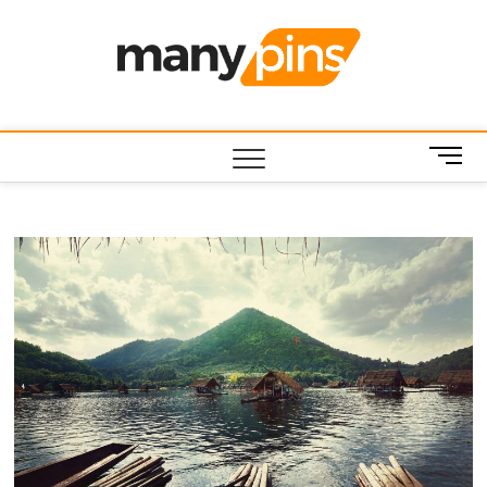
Skip
to
MANY
บทความ สาระ
content
น่ารู้ ไอที บ้าน
และสวน สัตว์
เลี้ยง
M
e
n
u
B
u
t
t
o
n