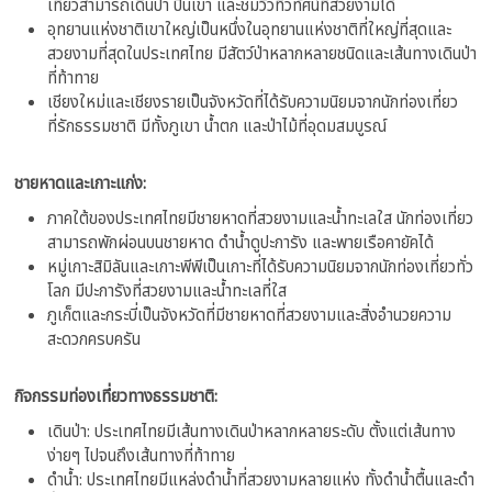
เที่ยวสามารถเดินป่า ปีนเขา และชมวิวทิวทัศน์ที่สวยงามได้
อุทยานแห่งชาติเขาใหญ่เป็นหนึ่งในอุทยานแห่งชาติที่ใหญ่ที่สุดและ
สวยงามที่สุดในประเทศไทย มีสัตว์ป่าหลากหลายชนิดและเส้นทางเดินป่า
ที่ท้าทาย
เชียงใหม่และเชียงรายเป็นจังหวัดที่ได้รับความนิยมจากนักท่องเที่ยว
ที่รักธรรมชาติ มีทั้งภูเขา น้ำตก และป่าไม้ที่อุดมสมบูรณ์
ชายหาดและเกาะแก่ง:
ภาคใต้ของประเทศไทยมีชายหาดที่สวยงามและน้ำทะเลใส นักท่องเที่ยว
สามารถพักผ่อนบนชายหาด ดำน้ำดูปะการัง และพายเรือคายัคได้
หมู่เกาะสิมิลันและเกาะพีพีเป็นเกาะที่ได้รับความนิยมจากนักท่องเที่ยวทั่ว
โลก มีปะการังที่สวยงามและน้ำทะเลที่ใส
ภูเก็ตและกระบี่เป็นจังหวัดที่มีชายหาดที่สวยงามและสิ่งอำนวยความ
สะดวกครบครัน
กิจกรรมท่องเที่ยวทางธรรมชาติ:
เดินป่า: ประเทศไทยมีเส้นทางเดินป่าหลากหลายระดับ ตั้งแต่เส้นทาง
ง่ายๆ ไปจนถึงเส้นทางที่ท้าทาย
ดำน้ำ: ประเทศไทยมีแหล่งดำน้ำที่สวยงามหลายแห่ง ทั้งดำน้ำตื้นและดำ