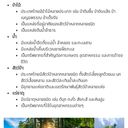
ป่าไม้:
ประเทศไทยมีป่าไม้หลายประเภท เช่น ป่าดิบชื้น ป่าดิบแล้ง ป่า
เบญจพรรณ ป่าเต็งรัง
เป็นแหล่งที่อยู่อาศัยของสัตว์ป่าหลากหลายชนิด
เป็นแหล่งต้นน้ำลำธาร
น้ำ:
มีแหล่งน้ำจืดทั้งแม่น้ำ ลำคลอง และทะเลสาบ
มีแหล่งน้ำเค็มบริเวณชายฝั่งทะเล
เป็นทรัพยากรที่สำคัญต่อการเกษตร อุตสาหกรรม และการดำรง
ชีวิต
สัตว์ป่า:
ประเทศไทยมีสัตว์ป่าหลากหลายชนิด ทั้งสัตว์เลี้ยงลูกด้วยนม นก
สัตว์เลื้อยคลาน และสัตว์สะเทินน้ำสะเทินบก
มีอุทยานแห่งชาติและเขตรักษาพันธุ์สัตว์ป่าหลายแห่ง
แร่ธาตุ:
มีแร่ธาตุหลายชนิด เช่น ดีบุก ตะกั่ว สังกะสี และหินปูน
เป็นทรัพยากรที่ใช้ในอุตสาหกรรมต่างๆ