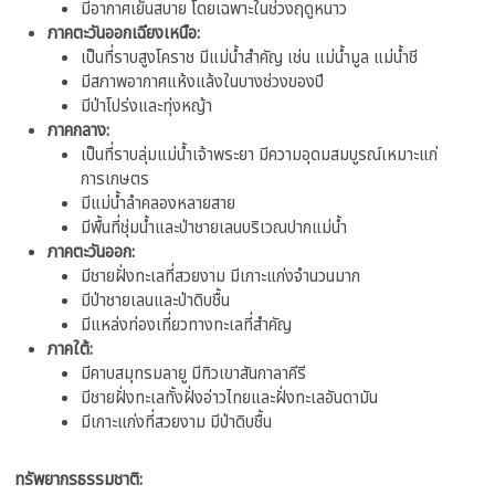
มีอากาศเย็นสบาย โดยเฉพาะในช่วงฤดูหนาว
ภาคตะวันออกเฉียงเหนือ:
เป็นที่ราบสูงโคราช มีแม่น้ำสำคัญ เช่น แม่น้ำมูล แม่น้ำชี
มีสภาพอากาศแห้งแล้งในบางช่วงของปี
มีป่าโปร่งและทุ่งหญ้า
ภาคกลาง:
เป็นที่ราบลุ่มแม่น้ำเจ้าพระยา มีความอุดมสมบูรณ์เหมาะแก่
การเกษตร
มีแม่น้ำลำคลองหลายสาย
มีพื้นที่ชุ่มน้ำและป่าชายเลนบริเวณปากแม่น้ำ
ภาคตะวันออก:
มีชายฝั่งทะเลที่สวยงาม มีเกาะแก่งจำนวนมาก
มีป่าชายเลนและป่าดิบชื้น
มีแหล่งท่องเที่ยวทางทะเลที่สำคัญ
ภาคใต้:
มีคาบสมุทรมลายู มีทิวเขาสันกาลาคีรี
มีชายฝั่งทะเลทั้งฝั่งอ่าวไทยและฝั่งทะเลอันดามัน
มีเกาะแก่งที่สวยงาม มีป่าดิบชื้น
ทรัพยากรธรรมชาติ: