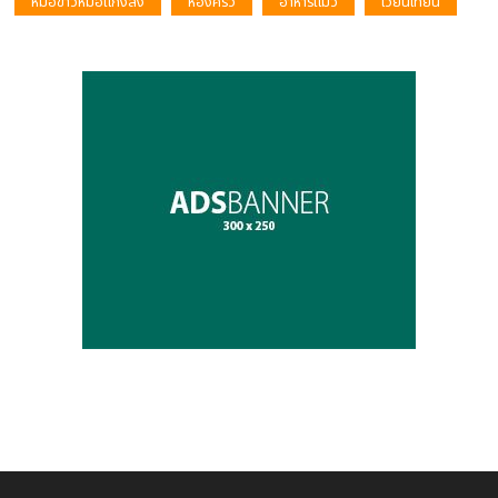
หม้อข้าวหม้อแกงลิง
ห้องครัว
อาหารแมว
เวียนเทียน