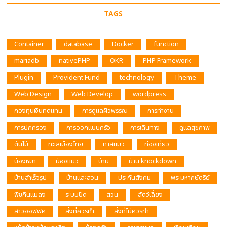
TAGS
Container
database
Docker
function
mariadb
nativePHP
OKR
PHP Framework
Plugin
Provident Fund
technology
Theme
Web Design
Web Develop
wordpress
กองทุนเงินทดแทน
การดูแลผิวพรรณ
การทำงาน
การปกครอง
การออกแบบครัว
การเดินทาง
ดูแลสุขภาพ
ต้นไม้
ทะเลเมืองไทย
ทาสแมว
ท่องเที่ยว
น้องหมา
น้องแมว
บ้าน
บ้าน knockdown
บ้านสำเร็จรูป
บ้านและสวน
ประกันสังคม
พระมหากษัตริย์
พืชกินแมลง
ระบบปิด
สวน
สัตว์เลี้ยง
สาวออฟฟิศ
สิ่งที่ควรทำ
สิ่งที่ไม่ควรทำ