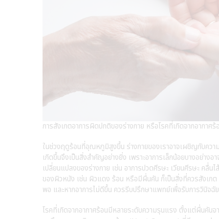
การสังเกตอาการผิดปกติของร่างกาย หรือโรคที่เกิดจากอากาศร้
ในช่วงฤดูร้อนที่อุณหภูมิสูงขึ้น ร่างกายของเราอาจเผชิญกับควา
เกิดขึ้นจึงเป็นสิ่งสำคัญอย่างยิ่ง เพราะอาการเล็กน้อยบางอย่าง
เปลี่ยนแปลงของร่างกาย เช่น อาการปวดศีรษะ เวียนศีรษะ คลื่นไส
ของผิวหนัง เช่น ผิวแดง ร้อน หรือมีผื่นคัน ก็เป็นสิ่งที่ควรสังเกต
พอ และหากอาการไม่ดีขึ้น ควรรีบปรึกษาแพทย์เพื่อรับการวินิจฉั
โรคที่เกิดจากอากาศร้อนมีหลายระดับความรุนแรง ตั้งแต่ผื่นคัน