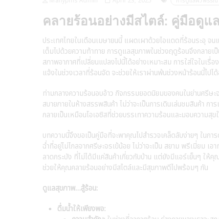
Manypins Admin
April 23, 2025
การดูแลผิวพรรณ
คลายร้อนอย่างมีสไตล์: คู่มือดู
ประเทศไทยในเดือนเมษายนนี้ แผดเผาด้วยไอแดดที่ร้อนระอุ จนแทบ
เต็มไปด้วยความท้าทาย การดูแลสุขภาพในช่วงฤดูร้อนจึงกลายเป็น
สภาพอากาศที่เปลี่ยนแปลงไปนี้ได้อย่างเหมาะสม การใส่ใจในเรื่องเ
แจ้งในช่วงเวลาที่ร้อนจัด จะช่วยให้เราผ่านพ้นช่วงหน้าร้อนนี้ไปได
ท่ามกลางความร้อนอบอ้าว กิจกรรมยอดนิยมของคนในย่านศรีษะจรเข้
สบายภายในห้างสรรพสินค้า ไม่ว่าจะเป็นการเดินเล่นชมสินค้า การเ
กลายเป็นเหมือนโอเอซิสที่ช่วยบรรเทาความร้อนและมอบความสุขใ
บทความนี้จึงขอเป็นคู่มือที่จะพาคุณไปสำรวจเคล็ดลับง่ายๆ ในการ
ฉ่ำที่อยู่ไม่ไกลจากศรีษะจรเข้น้อย ไม่ว่าจะเป็น สยาม พรีเมี่ยม เ
ลาดกระบัง ที่ไม่ได้มีแค่สินค้าเกี่ยวกับบ้าน แต่ยังมีแอร์เย็นๆ ให
ช่วยให้คุณคลายร้อนอย่างมีสไตล์และมีสุขภาพดีไปพร้อมๆ กัน
ดูแลสุขภาพ…สู้ร้อน:
ดื่มน้ำให้เพียงพอ: