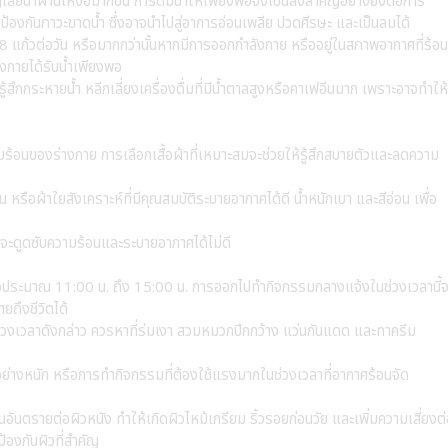
ยน้ำผ่านเหงื่อมากขึ้น การดื่มน้ำให้เพียงพอจึงเป็นสิ่งสำคัญอย่างยิ่งต่อการ
้องกันภาวะขาดน้ำ ซึ่งอาจนำไปสู่อาการอ่อนเพลีย ปวดศีรษะ และเป็นลมได้
 8 แก้วต่อวัน หรือมากกว่านั้นหากมีการออกกำลังกาย หรืออยู่ในสภาพอากาศที่ร้อน
างกายได้รับน้ำเพียงพอ
ู้สึกกระหายน้ำ หลีกเลี่ยงเครื่องดื่มที่มีน้ำตาลสูงหรือคาเฟอีนมาก เพราะอาจทำให้
มร้อนของร่างกาย การเลือกเสื้อผ้าที่เหมาะสมจะช่วยให้รู้สึกสบายตัวและลดความ
ิน หรือผ้าใยสังเคราะห์ที่มีคุณสมบัติระบายอากาศได้ดี น้ำหนักเบา และสีอ่อน เพื่อ
พราะจะดูดซับความร้อนและระบายอากาศได้ไม่ดี
ือประมาณ 11:00 น. ถึง 15:00 น. การออกไปทำกิจกรรมกลางแจ้งในช่วงเวลานี้จ
ยถึงชีวิตได้
งเวลาดังกล่าว ควรหาที่ร่มเงา สวมหมวกปีกกว้าง แว่นกันแดด และทาครีม
างหนัก หรือการทำกิจกรรมที่ต้องใช้แรงมากในช่วงเวลาที่อากาศร้อนจัด
นตรายต่อผิวหนัง ทำให้เกิดผิวไหม้เกรียม ริ้วรอยก่อนวัย และเพิ่มความเสี่ยงต่
้องกันผิวที่สำคัญ