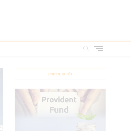
M
e
n
u
B
บทความแนะนำ
u
t
t
o
n