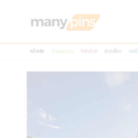
Skip
to
MANY
content
บทความ สาระน่ารู้ ไ
หน้าหลัก
บ้านและสวน
ไลฟ์สไตล์
สัตว์เลี้ยง
เทคโน