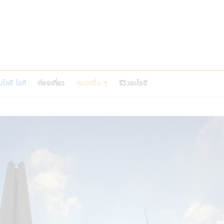
PINS
อที บ้านและสวน สัตว์เลี้ยง
โลยี ไอที
ท่องเที่ยว
หมวดอื่น ๆ
รีวิวอะไรดี