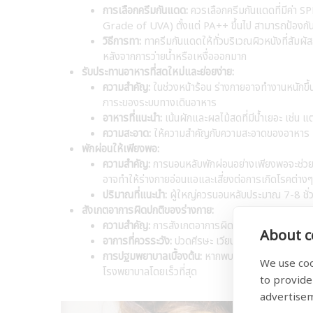
การเลือกครีมกันแดด:
ควรเลือกครีมกันแดดที่มีค่า S
Grade of UVA) ตั้งแต่ PA++ ขึ้นไป สามารถป้องกัน
วิธีการทา:
ทาครีมกันแดดให้ทั่วบริเวณผิวหนังที่สัม
หลังจากการว่ายน้ำหรือเหงื่อออกมาก
รับประทานอาหารที่สดใหม่และย่อยง่าย:
ความสำคัญ:
ในช่วงหน้าร้อน ร่างกายอาจทำงานหนักขึ้นเ
ภาระของระบบทางเดินอาหาร
อาหารที่แนะนำ:
เน้นผักและผลไม้สดที่มีน้ำเยอะ เช่น
ความสะอาด:
ให้ความสำคัญกับความสะอาดของอาหาร เพื่
พักผ่อนให้เพียงพอ:
ความสำคัญ:
การนอนหลับพักผ่อนอย่างเพียงพอจะช่วยใ
อาจทำให้ร่างกายอ่อนแอและเสี่ยงต่อการเกิดโรคต่างๆ ไ
ปริมาณที่แนะนำ:
ผู้ใหญ่ควรนอนหลับประมาณ 7-8 ชั่วโ
สังเกตอาการผิดปกติของร่างกาย:
ความสำคัญ:
การสังเกตอาการผิดปกติของร่างกายเป็นสิ
About co
อาการที่ควรระวัง:
ปวดศีรษะ เวียนศีรษะ คลื่นไส้ อาเจี
การปฐมพยาบาลเบื้องต้น:
หากพบว่ามีอาการดังกล่าว ควรรี
We use coo
โรงพยาบาลโดยเร็วที่สุด
to provide
advertise