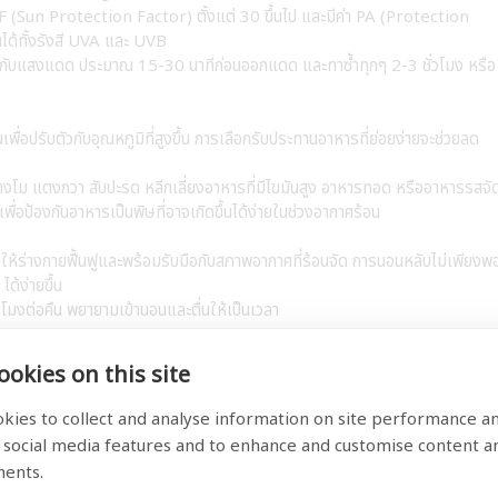
PF (Sun Protection Factor) ตั้งแต่ 30 ขึ้นไป และมีค่า PA (Protection
ได้ทั้งรังสี UVA และ UVB
ผัสกับแสงแดด ประมาณ 15-30 นาทีก่อนออกแดด และทาซ้ำทุกๆ 2-3 ชั่วโมง หรือ
พื่อปรับตัวกับอุณหภูมิที่สูงขึ้น การเลือกรับประทานอาหารที่ย่อยง่ายจะช่วยลด
 แตงโม แตงกวา สับปะรด หลีกเลี่ยงอาหารที่มีไขมันสูง อาหารทอด หรืออาหารรสจั
อป้องกันอาหารเป็นพิษที่อาจเกิดขึ้นได้ง่ายในช่วงอากาศร้อน
ห้ร่างกายฟื้นฟูและพร้อมรับมือกับสภาพอากาศที่ร้อนจัด การนอนหลับไม่เพียงพ
ด้ง่ายขึ้น
มงต่อคืน พยายามเข้านอนและตื่นให้เป็นเวลา
่งสำคัญในการป้องกันภาวะฉุกเฉินที่เกิดจากความร้อน เช่น ฮีทสโตรก
okies on this site
ยน ผิวหนังร้อนและแห้ง ไม่มีเหงื่อออก หัวใจเต้นเร็ว หายใจเร็ว สับสน หมดสติ
บนำผู้ป่วยเข้าที่ร่มเย็น ให้ดื่มน้ำ (ถ้ายังรู้สึกตัว) ใช้ผ้าเย็นเช็ดตัว และรีบนำส่ง
kies to collect and analyse information on site performance a
 social media features and to enhance and customise content a
ments.