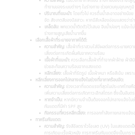
ความสำคัญ:
ในช่วงที่อากาศร้อน ร่างกายของเราจะสูญเสี
ทำงานของระบบต่างๆ ในร่างกาย ช่วยควบคุมอุณหภูมิ ป
ปริมาณที่แนะนำ:
โดยทั่วไป ควรดื่มน้ำสะอาดอย่างน้อย
จัด สังเกตสีของปัสสาวะ หากมีสีเหลืองอ่อนแสดงว่าร่
เคล็ดลับ:
พกขวดน้ำติดตัวไว้เสมอ จิบน้ำบ่อยๆ แม้จะไม่ร
ร่างกายสูญเสียน้ำมากขึ้น
เลือกเสื้อผ้าที่ระบายอากาศได้ดี:
ความสำคัญ:
เสื้อผ้าที่เราสวมใส่มีผลต่อการระบายควา
เสี่ยงต่อการเกิดผื่นคันจากความร้อน
เนื้อผ้าที่แนะนำ:
ควรเลือกเสื้อผ้าที่ทำจากผ้าฝ้าย ผ้าลิน
ช่วยสะท้อนความร้อนจากแสงแดด
หลีกเลี่ยง:
เสื้อผ้าที่รัดรูป เนื้อผ้าหนา หรือสีเข้ม เ
หลีกเลี่ยงการออกไปกลางแจ้งในช่วงที่อากาศร้อนจัด:
ความสำคัญ:
ช่วงเวลาที่แดดแรงที่สุดในประเทศไทยค
เพิ่มความเสี่ยงต่อการเกิดภาวะฮีทสโตรก ซึ่งเป็นอันตรา
หากจำเป็น:
หากมีความจำเป็นต้องออกไปกลางแจ้งในช่ว
กันแดดที่มีค่า SPF สูง
กิจกรรมที่ควรหลีกเลี่ยง:
การออกกำลังกายกลางแจ้งอย่
ทาครีมกันแดด:
ความสำคัญ:
รังสีอัลตราไวโอเลต (UV) ในแสงแดดเป็นอั
การเกิดมะเร็งผิวหนัง การทาครีมกันแดดจึงเป็นเกราะป