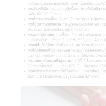
จิตใจสงบและลดความเครียดได้ ลองหาเพลงที่ชอบแล้วฟังใ
การอ่านหนังสือ:
การจดจ่ออยู่กับเรื่องราวในหนังสือเป็นก
เพลิดเพลินไปกับเรื่องราว
การทำงานอดิเรกที่ชอบ:
ไม่ว่าจะเป็นการวาดรูป ถักไหมพรม ท
การใช้เวลากับคนที่คุณรัก:
การพูดคุยกับเพื่อนสนิท ครอบครัว
มักจะลดลงเมื่อได้แบ่งปันความรู้สึกกับคนที่ไว้ใจ
การออกกำลังกายเบาๆ ในที่ร่ม:
แม้ว่าอากาศจะร้อน แต่การออ
จะช่วยกระตุ้นการหลั่งสารเอ็นดอร์ฟิน ซึ่งเป็นสารแห่งควา
การแช่น้ำเย็นหรืออาบน้ำเย็น:
การสัมผัสน้ำเย็นจะช่วยลดอุณ
การใช้กลิ่นหอมบำบัด (Aromatherapy):
กลิ่นหอมของน้ำ
ช่วยให้รู้สึกสงบและผ่อนคลายได้ สามารถใช้กับเครื่องพ่นอ
การวางแผนกิจกรรมที่สนุกสนาน:
การมีสิ่งที่ตั้งตารอคอย เ
รู้สึกกระปรี้กระเปร่าและลดความรู้สึกเบื่อหน่ายจากอากาศร้อ
การจำกัดการรับข่าวสารที่ทำให้เครียด:
ในช่วงที่รู้สึกอ่อน
ติดตามข่าวสารและเลือกรับข้อมูลจากแหล่งที่น่าเชื่อถือ