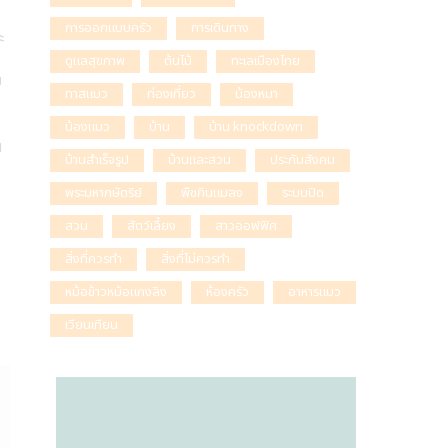
การออกแบบครัว
การเดินทาง
ะ
ดูแลสุขภาพ
ต้นไม้
ทะเลเมืองไทย
ข
ทาสแมว
ท่องเที่ยว
น้องหมา
น้องแมว
บ้าน
บ้าน knockdown
น
บ้านสำเร็จรูป
บ้านและสวน
ประกันสังคม
พระมหากษัตริย์
พืชกินแมลง
ระบบปิด
สวน
สัตว์เลี้ยง
สาวออฟฟิศ
สิ่งที่ควรทำ
สิ่งที่ไม่ควรทำ
หม้อข้าวหม้อแกงลิง
ห้องครัว
อาหารแมว
เวียนเทียน