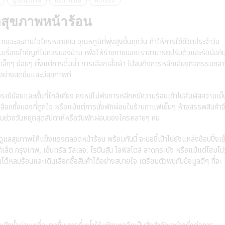
ดูแลสุขภาพ
ประเทศไทย
หน้าร้อน
แลสุขภาพหน้าร้อน
จะละลายใจใครหลายคน อุณหภูมิที่พุ่งสูงขึ้นทุกวัน ทำให้การใช้ชีวิตประจำวัน
เรื่องสำคัญที่ไม่ควรมองข้าม เพื่อให้ร่างกายของเราสามารถปรับตัวและรับมือกั
ล็กๆ น้อยๆ ตั้งแต่การดื่มน้ำ การเลือกเสื้อผ้า ไปจนถึงการหลีกเลี่ยงกิจกรรมกล
้อย่างสดชื่นและมีสุขภาพดี
น้อยและพื้นที่ใกล้เคียง คงหนีไม่พ้นการหลีกหนีความร้อนเข้าไปสัมผัสความเย็
ลือกซื้อของที่ถูกใจ หรือแม้แต่การนั่งพักผ่อนในร้านกาแฟเย็นๆ ห้างสรรพสินค้าจ
นช่วงวันหยุดสุดสัปดาห์หรือวันพักผ่อนของใครหลายๆ คน
ดูแลสุขภาพให้แข็งแรงตลอดหน้าร้อน พร้อมกันนี้ จะขอชี้เป้าไปยังแหล่งช้อปปิ้งเย
อาท์เล็ต กรุงเทพ, เซ็นทรัล วิลเลจ, โรบินสัน ไลฟ์สไตล์ ลาดกระบัง หรือแม้แต่โฮมโ
้คุณได้หลบร้อนและเดินเลือกซื้อสินค้าได้อย่างสบายใจ เตรียมตัวพบกับข้อมูลดีๆ ที่จะ