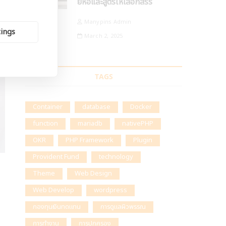
ยี่ห้อและสูตรให้เลือกสรร
Manypins Admin
tings
March 2, 2025
TAGS
Container
database
Docker
function
mariadb
nativePHP
OKR
PHP Framework
Plugin
Provident Fund
technology
Theme
Web Design
Web Develop
wordpress
กองทุนเงินทดแทน
การดูแลผิวพรรณ
การทำงาน
การปกครอง