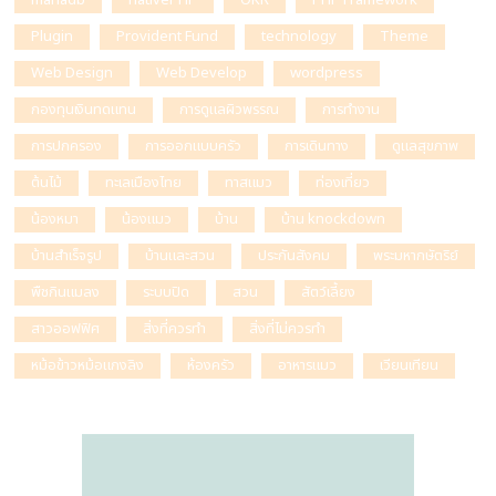
mariadb
nativePHP
OKR
PHP Framework
Plugin
Provident Fund
technology
Theme
Web Design
Web Develop
wordpress
กองทุนเงินทดแทน
การดูแลผิวพรรณ
การทำงาน
การปกครอง
การออกแบบครัว
การเดินทาง
ดูแลสุขภาพ
ต้นไม้
ทะเลเมืองไทย
ทาสแมว
ท่องเที่ยว
น้องหมา
น้องแมว
บ้าน
บ้าน knockdown
บ้านสำเร็จรูป
บ้านและสวน
ประกันสังคม
พระมหากษัตริย์
พืชกินแมลง
ระบบปิด
สวน
สัตว์เลี้ยง
สาวออฟฟิศ
สิ่งที่ควรทำ
สิ่งที่ไม่ควรทำ
หม้อข้าวหม้อแกงลิง
ห้องครัว
อาหารแมว
เวียนเทียน