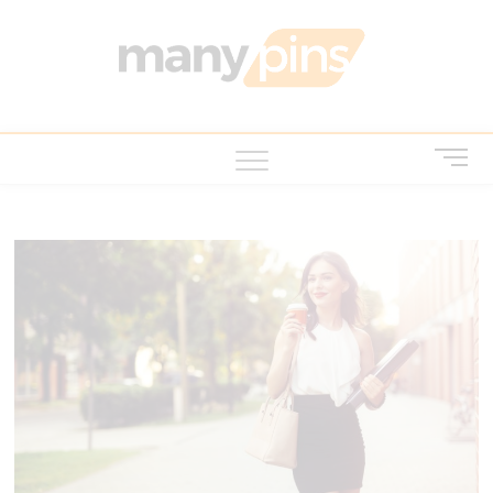
Skip
to
MANY
บทความ สาระ
content
น่ารู้ ไอที บ้าน
และสวน สัตว์
เลี้ยง
M
e
n
u
B
u
t
t
o
n